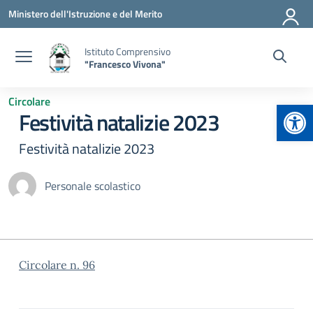
Vai ai contenuti
Vai al menu di navigazione
Vai al footer
Ministero dell'Istruzione e del Merito
Istituto Comprensivo
"Francesco Vivona"
Circolare
Apr
Festività natalizie 2023
Festività natalizie 2023
Personale scolastico
Circolare n. 96