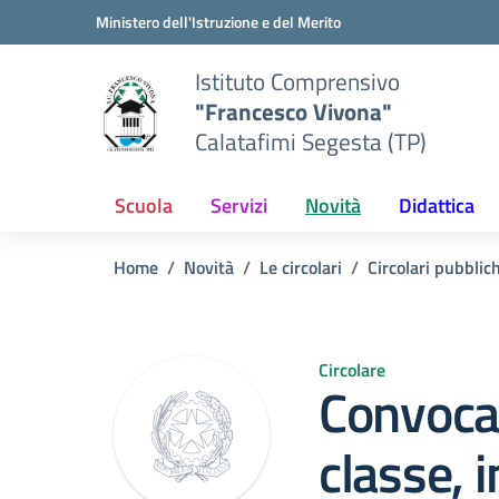
Vai ai contenuti
Vai al menu di navigazione
Vai al footer
Ministero dell'Istruzione e del Merito
Istituto Comprensivo
"Francesco Vivona"
Calatafimi Segesta (TP)
Scuola
Servizi
Novità
Didattica
Home
Novità
Le circolari
Circolari pubblic
Circolare
Convocaz
classe, i