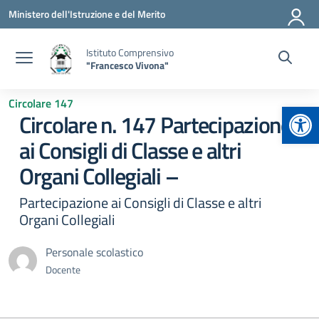
Vai ai contenuti
Vai al menu di navigazione
Vai al footer
Ministero dell'Istruzione e del Merito
Istituto Comprensivo
"Francesco Vivona"
Circolare 147
Apr
Circolare n. 147 Partecipazione
ai Consigli di Classe e altri
Organi Collegiali –
Partecipazione ai Consigli di Classe e altri
Organi Collegiali
Personale scolastico
Docente