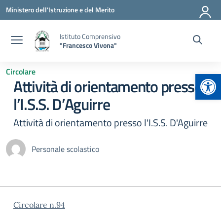
Vai ai contenuti
Vai al menu di navigazione
Vai al footer
Ministero dell'Istruzione e del Merito
Istituto Comprensivo
"Francesco Vivona"
Circolare
Apr
Attività di orientamento presso
l’I.S.S. D’Aguirre
Attività di orientamento presso l'I.S.S. D'Aguirre
Personale scolastico
Circolare n.94