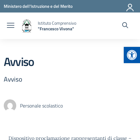
Vai ai contenuti
Vai al menu di navigazione
Vai al footer
Ministero dell'Istruzione e del Merito
Istituto Comprensivo
"Francesco Vivona"
Apr
Avviso
Avviso
Personale scolastico
Dispositivo proclamazione rappresentanti di classe –