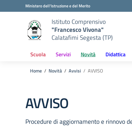
Vai ai contenuti
Vai al menu di navigazione
Vai al footer
Ministero dell'Istruzione e del Merito
Istituto Comprensivo
"Francesco Vivona"
Calatafimi Segesta (TP)
Scuola
Servizi
Novità
Didattica
Home
Novità
Avvisi
AVVISO
AVVISO
Procedure di aggiornamento e rinnovo dell