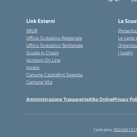
— 
Link Esterni
La Scuo
MIUR
Presenta
Ufficio Scolastico Regionale
Le carte 
Ufficio Scolastico Territoriale
Organizz
Scuola in Chiaro
I luoghi
Iscrizioni On Line
Invalsi
Comune Calatafimi Segesta
Comune Vita
Amministrazione Trasparente
Albo Online
Privacy Pol
Centralino:
092495131