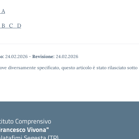
i A
ti B_C_D
o:
24.02.2026
-
Revisione:
24.02.2026
ove diversamente specificato, questo articolo è stato rilasciato sott
tituto Comprensivo
Francesco Vivona"
latafimi Segesta (TP)