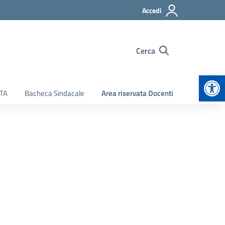
Accedi
Cerca
Apr
ATA
Bacheca Sindacale
Area riservata Docenti