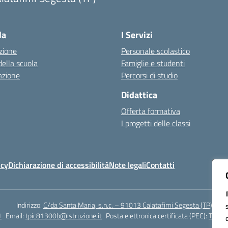
Visita la pagina iniziale della scuola
la
I Servizi
zione
Personale scolastico
della scuola
Famiglie e studenti
azione
Percorsi di studio
Didattica
Offerta formativa
I progetti delle classi
icy
Dichiarazione di accessibilità
Note legali
Contatti
Indirizzo:
C/da Santa Maria, s.n.c. – 91013 Calatafimi Segesta (TP)
1
Email:
tpic81300b@istruzione.it
Posta elettronica certificata (PEC):
TPIC8