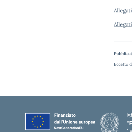
Allegat
Allega
Pubblicat
Eccetto d
Is
"
Ca