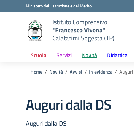
Vai ai contenuti
Vai al menu di navigazione
Vai al footer
Ministero dell'Istruzione e del Merito
Istituto Comprensivo
"Francesco Vivona"
Calatafimi Segesta (TP)
Scuola
Servizi
Novità
Didattica
Home
Novità
Avvisi
In evidenza
Auguri 
Auguri dalla DS
Auguri dalla DS