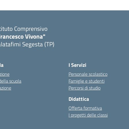
tituto Comprensivo
Francesco Vivona"
latafimi Segesta (TP)
Visita la pagina iniziale della scuola
la
I Servizi
zione
Personale scolastico
della scuola
Famiglie e studenti
azione
Percorsi di studio
Didattica
Offerta formativa
I progetti delle classi