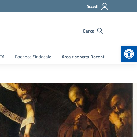
Accedi
Cerca
Apr
ATA
Bacheca Sindacale
Area riservata Docenti