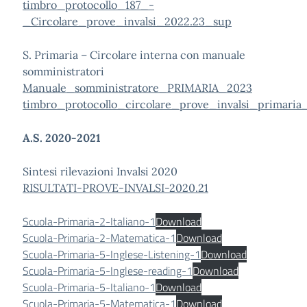
timbro_protocollo_187_-
_Circolare_prove_invalsi_2022.23_sup
S. Primaria – Circolare interna con manuale
somministratori
Manuale_somministratore_PRIMARIA_2023
timbro_protocollo_circolare_prove_invalsi_primaria
A.S. 2020-2021
Sintesi rilevazioni Invalsi 2020
RISULTATI-PROVE-INVALSI-2020.21
Scuola-Primaria-2-Italiano-1
Download
Scuola-Primaria-2-Matematica-1
Download
Scuola-Primaria-5-Inglese-Listening-1
Download
Scuola-Primaria-5-Inglese-reading-1
Download
Scuola-Primaria-5-Italiano-1
Download
Scuola-Primaria-5-Matematica-1
Download