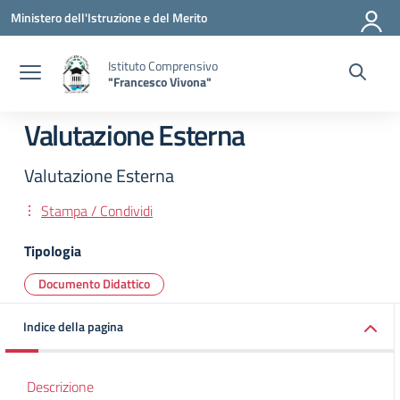
Vai ai contenuti
Vai al menu di navigazione
Vai al footer
Ministero dell'Istruzione e del Merito
Istituto Comprensivo
"Francesco Vivona"
Valutazione Esterna
Valutazione Esterna
Stampa / Condividi
Tipologia
Documento Didattico
Indice della pagina
Descrizione