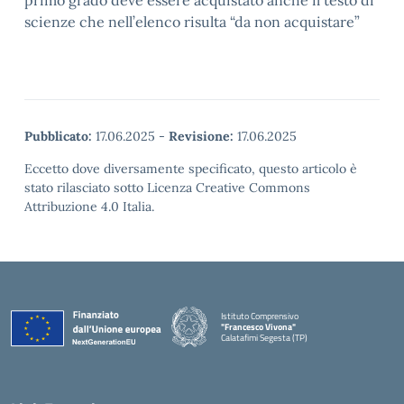
primo grado deve essere acquistato anche il testo di
scienze che nell’elenco risulta “da non acquistare”
Pubblicato:
17.06.2025
-
Revisione:
17.06.2025
Eccetto dove diversamente specificato, questo articolo è
stato rilasciato sotto Licenza Creative Commons
Attribuzione 4.0 Italia.
Istituto Comprensivo
"Francesco Vivona"
Calatafimi Segesta (TP)
— Visita la pagina iniziale della scuola