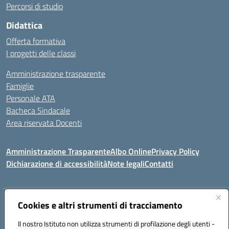
Percorsi di studio
Didattica
Offerta formativa
I progetti delle classi
Amministrazione trasparente
Famiglie
Personale ATA
Bacheca Sindacale
Area riservata Docenti
Amministrazione Trasparente
Albo Online
Privacy Policy
Dichiarazione di accessibilità
Note legali
Contatti
Indirizzo:
Cookies e altri strumenti di tracciamento
C/da Santa Maria, s.n.c. – 91013 Calatafimi Segesta (TP)
Centralino:
0924951311
Email:
tpic81300b@istruzione.it
Il nostro Istituto non utilizza strumenti di profilazione degli utenti -
Posta elettronica certificata (PEC):
TPIC81300B@pec.istruzione.it