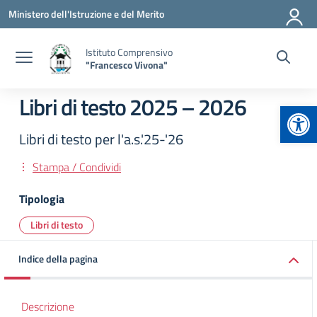
Vai ai contenuti
Vai al menu di navigazione
Vai al footer
Ministero dell'Istruzione e del Merito
Istituto Comprensivo
"Francesco Vivona"
Libri di testo 2025 – 2026
Apr
Libri di testo per l'a.s.'25-'26
Stampa / Condividi
Tipologia
Libri di testo
Indice della pagina
Descrizione