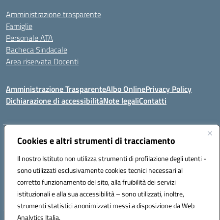
Amministrazione trasparente
Famiglie
Personale ATA
Bacheca Sindacale
Area riservata Docenti
Amministrazione Trasparente
Albo Online
Privacy Policy
Dichiarazione di accessibilità
Note legali
Contatti
Indirizzo:
Cookies e altri strumenti di tracciamento
C/da Santa Maria, s.n.c. – 91013 Calatafimi Segesta (TP)
Centralino:
0924951311
Email:
tpic81300b@istruzione.it
Il nostro Istituto non utilizza strumenti di profilazione degli utenti -
Posta elettronica certificata (PEC):
TPIC81300B@pec.istruzione.it
sono utilizzati esclusivamente cookies tecnici necessari al
Codice fiscale: 80004430817
corretto funzionamento del sito, alla fruibilità dei servizi
Codice meccanografico:
TPIC81300B
istituzionali e alla sua accessibilità – sono utilizzati, inoltre,
strumenti statistici anonimizzati messi a disposizione da Web
Analytics Italia.