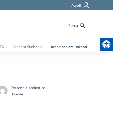
Accedi
Cerca
Apr
ATA
Bacheca Sindacale
Area riservata Docenti
Personale scolastico
Docente