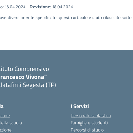
o:
18.04.2024
-
Revisione:
18.04.2024
ove diversamente specificato, questo articolo è stato rilasciato sott
tituto Comprensivo
Francesco Vivona"
latafimi Segesta (TP)
Visita la pagina iniziale della scuola
la
I Servizi
zione
Personale scolastico
della scuola
Famiglie e studenti
azione
Percorsi di studio