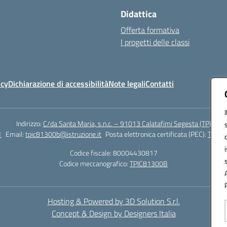
Didattica
Offerta formativa
I progetti delle classi
icy
Dichiarazione di accessibilità
Note legali
Contatti
Indirizzo:
C/da Santa Maria, s.n.c. – 91013 Calatafimi Segesta (TP)
1
Email:
tpic81300b@istruzione.it
Posta elettronica certificata (PEC):
TPIC8
Codice fiscale: 80004430817
Codice meccanografico:
TPIC81300B
Hosting & Powered by 3D Solution S.r.l.
Concept & Design by Designers Italia