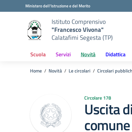
Vai ai contenuti
Vai al menu di navigazione
Vai al footer
Ministero dell'Istruzione e del Merito
Istituto Comprensivo
"Francesco Vivona"
Calatafimi Segesta (TP)
Scuola
Servizi
Novità
Didattica
Home
Novità
Le circolari
Circolari pubblic
Circolare 178
Uscita d
comune 