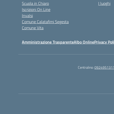
Scuola in Chiaro
I luoghi
Iscrizioni On Line
Invalsi
Comune Calatafimi Segesta
Comune Vita
Amministrazione Trasparente
Albo Online
Privacy Pol
Centralino:
092495131