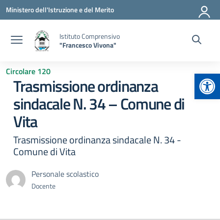
Vai ai contenuti
Vai al menu di navigazione
Vai al footer
Ministero dell'Istruzione e del Merito
Istituto Comprensivo
"Francesco Vivona"
Circolare 120
Apr
Trasmissione ordinanza
sindacale N. 34 – Comune di
Vita
Trasmissione ordinanza sindacale N. 34 -
Comune di Vita
Personale scolastico
Docente