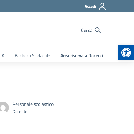
Accedi
Cerca
Apr
ATA
Bacheca Sindacale
Area riservata Docenti
Personale scolastico
Docente