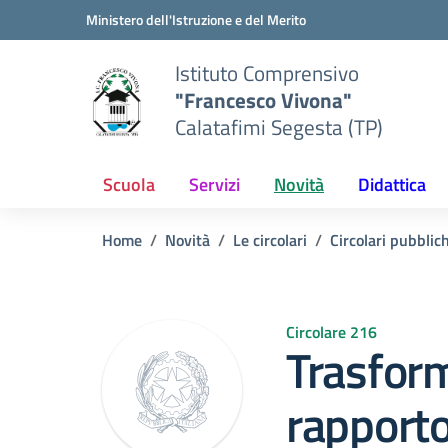
Vai ai contenuti
Vai al menu di navigazione
Vai al footer
Ministero dell'Istruzione e del Merito
Istituto Comprensivo
"Francesco Vivona"
Calatafimi Segesta (TP)
Scuola
Servizi
Novità
Didattica
Home
Novità
Le circolari
Circolari pubblic
Circolare 216
Trasfor
rapporto