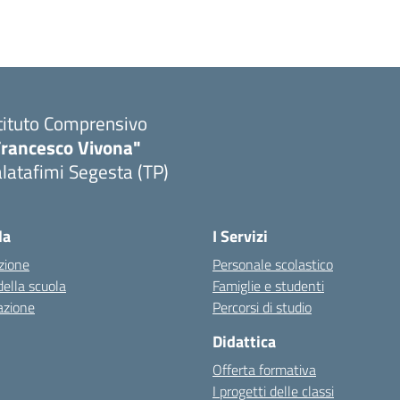
tituto Comprensivo
Francesco Vivona"
latafimi Segesta (TP)
Visita la pagina iniziale della scuola
la
I Servizi
zione
Personale scolastico
della scuola
Famiglie e studenti
azione
Percorsi di studio
Didattica
Offerta formativa
I progetti delle classi