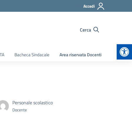
Accedi
Cerca
Apr
ATA
Bacheca Sindacale
Area riservata Docenti
Personale scolastico
Docente