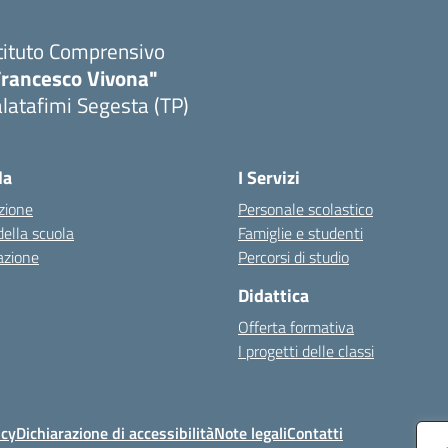
tituto Comprensivo
Francesco Vivona"
latafimi Segesta (TP)
Visita la pagina iniziale della scuola
la
I Servizi
zione
Personale scolastico
della scuola
Famiglie e studenti
azione
Percorsi di studio
Didattica
Offerta formativa
I progetti delle classi
icy
Dichiarazione di accessibilità
Note legali
Contatti