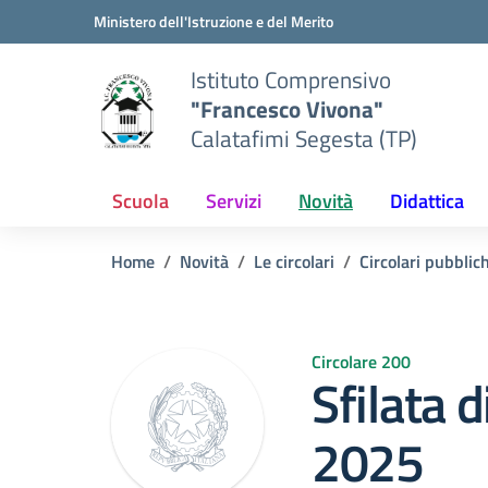
Vai ai contenuti
Vai al menu di navigazione
Vai al footer
Ministero dell'Istruzione e del Merito
Istituto Comprensivo
"Francesco Vivona"
Calatafimi Segesta (TP)
Scuola
Servizi
Novità
Didattica
Home
Novità
Le circolari
Circolari pubblic
Circolare 200
Sfilata 
2025