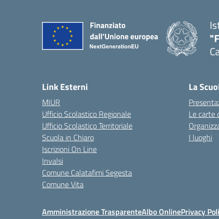
Is
"
Ca
— 
Link Esterni
La Scuo
MIUR
Presenta
Ufficio Scolastico Regionale
Le carte 
Ufficio Scolastico Territoriale
Organizz
Scuola in Chiaro
I luoghi
Iscrizioni On Line
Invalsi
Comune Calatafimi Segesta
Comune Vita
Amministrazione Trasparente
Albo Online
Privacy Pol