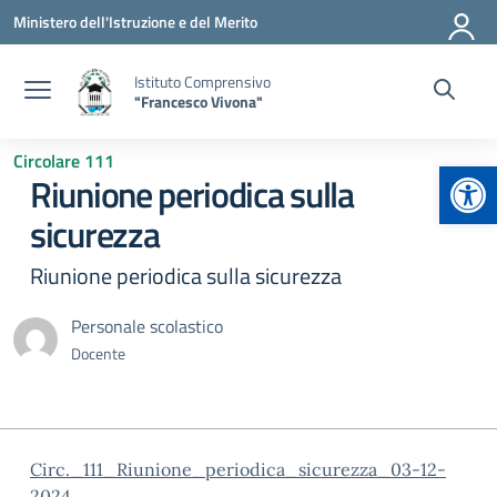
Vai ai contenuti
Vai al menu di navigazione
Vai al footer
Ministero dell'Istruzione e del Merito
Istituto Comprensivo
"Francesco Vivona"
Circolare 111
Apr
Riunione periodica sulla
sicurezza
Riunione periodica sulla sicurezza
Personale scolastico
Docente
Circ._111_Riunione_periodica_sicurezza_03-12-
2024