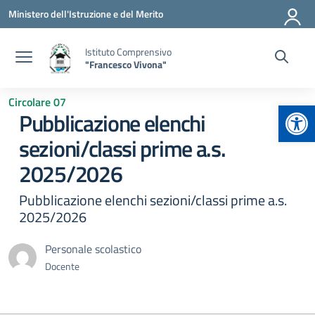
Vai ai contenuti
Vai al menu di navigazione
Vai al footer
Ministero dell'Istruzione e del Merito
Istituto Comprensivo
"Francesco Vivona"
Circolare 07
Apr
Pubblicazione elenchi
sezioni/classi prime a.s.
2025/2026
Pubblicazione elenchi sezioni/classi prime a.s.
2025/2026
Personale scolastico
Docente