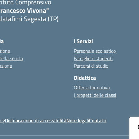
tituto Comprensivo
Francesco Vivona"
latafimi Segesta (TP)
Visita la pagina iniziale della scuola
la
I Servizi
zione
Personale scolastico
della scuola
Famiglie e studenti
azione
Percorsi di studio
Didattica
Offerta formativa
I progetti delle classi
icy
Dichiarazione di accessibilità
Note legali
Contatti