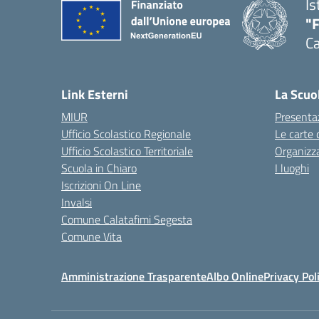
Is
"
Ca
— 
Link Esterni
La Scuo
MIUR
Presenta
Ufficio Scolastico Regionale
Le carte 
Ufficio Scolastico Territoriale
Organizz
Scuola in Chiaro
I luoghi
Iscrizioni On Line
Invalsi
Comune Calatafimi Segesta
Comune Vita
Amministrazione Trasparente
Albo Online
Privacy Pol