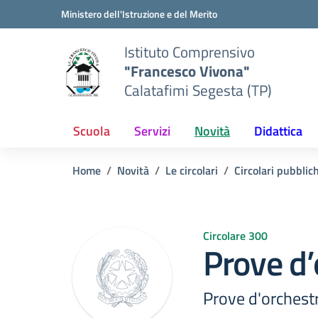
Vai ai contenuti
Vai al menu di navigazione
Vai al footer
Ministero dell'Istruzione e del Merito
Istituto Comprensivo
"Francesco Vivona"
Calatafimi Segesta (TP)
Scuola
Servizi
Novità
Didattica
Home
Novità
Le circolari
Circolari pubblic
Circolare 300
Prove d’
Prove d'orchest