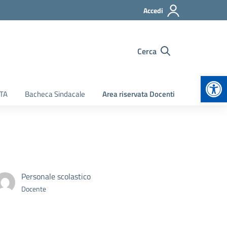
Accedi
Cerca
Apr
ATA
Bacheca Sindacale
Area riservata Docenti
Personale scolastico
Docente