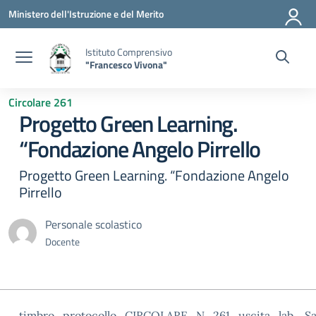
Vai ai contenuti
Vai al menu di navigazione
Vai al footer
Ministero dell'Istruzione e del Merito
Istituto Comprensivo
"Francesco Vivona"
Circolare 261
Progetto Green Learning.
“Fondazione Angelo Pirrello
Progetto Green Learning. “Fondazione Angelo
Pirrello
Personale scolastico
Docente
timbro_protocollo_CIRCOLARE_N_261_uscita_lab._S