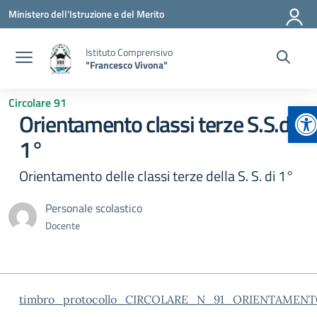
Vai ai contenuti
Vai al menu di navigazione
Vai al footer
Ministero dell'Istruzione e del Merito
Istituto Comprensivo
"Francesco Vivona"
Circolare 91
Ap
Orientamento classi terze S.S.di
1°
Orientamento delle classi terze della S. S. di 1°
Personale scolastico
Docente
timbro_protocollo_CIRCOLARE_N_91_ORIENTAMEN