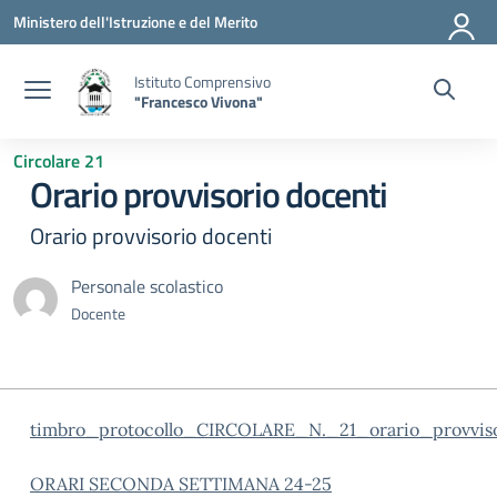
Vai ai contenuti
Vai al menu di navigazione
Vai al footer
Ministero dell'Istruzione e del Merito
Istituto Comprensivo
"Francesco Vivona"
Circolare 21
Orario provvisorio docenti
Orario provvisorio docenti
Personale scolastico
Docente
timbro_protocollo_CIRCOLARE_N._21_orario_provvis
ORARI SECONDA SETTIMANA 24-25