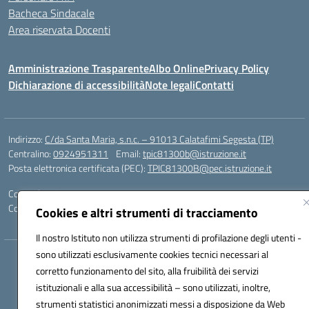
Bacheca Sindacale
Area riservata Docenti
Amministrazione Trasparente
Albo Online
Privacy Policy
Dichiarazione di accessibilità
Note legali
Contatti
Indirizzo:
C/da Santa Maria, s.n.c. – 91013 Calatafimi Segesta (TP)
Centralino:
0924951311
Email:
tpic81300b@istruzione.it
Posta elettronica certificata (PEC):
TPIC81300B@pec.istruzione.it
Codice fiscale: 80004430817
Codice meccanografico:
TPIC81300B
Cookies e altri strumenti di tracciamento
Il nostro Istituto non utilizza strumenti di profilazione degli utenti -
sono utilizzati esclusivamente cookies tecnici necessari al
Hosting & Powered by 3D Solution S.r.l.
corretto funzionamento del sito, alla fruibilità dei servizi
Concept & Design by Designers Italia
istituzionali e alla sua accessibilità – sono utilizzati, inoltre,
strumenti statistici anonimizzati messi a disposizione da Web