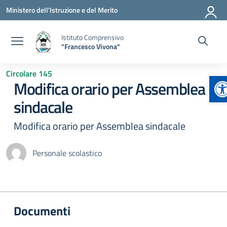
Vai ai contenuti
Vai al menu di navigazione
Vai al footer
Ministero dell'Istruzione e del Merito
Istituto Comprensivo
"Francesco Vivona"
Circolare 145
Ap
Modifica orario per Assemblea
sindacale
Modifica orario per Assemblea sindacale
Personale scolastico
Documenti