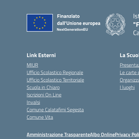
Is
"
Ca
— 
Link Esterni
La Scuo
MIUR
Presenta
Ufficio Scolastico Regionale
Le carte 
Ufficio Scolastico Territoriale
Organizz
Scuola in Chiaro
I luoghi
Iscrizioni On Line
Invalsi
Comune Calatafimi Segesta
Comune Vita
Amministrazione Trasparente
Albo Online
Privacy Pol