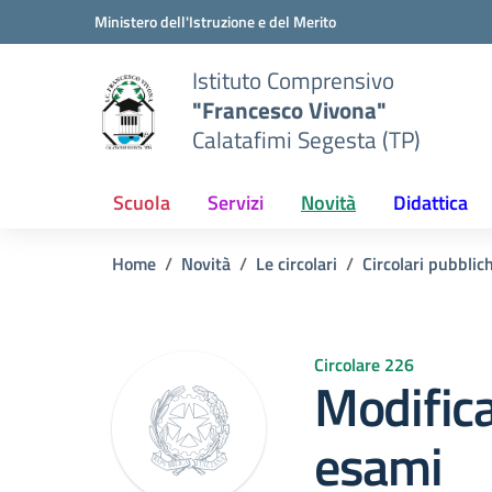
Vai ai contenuti
Vai al menu di navigazione
Vai al footer
Ministero dell'Istruzione e del Merito
Istituto Comprensivo
"Francesco Vivona"
Calatafimi Segesta (TP)
Scuola
Servizi
Novità
Didattica
Home
Novità
Le circolari
Circolari pubblic
Circolare 226
Modifica
esami