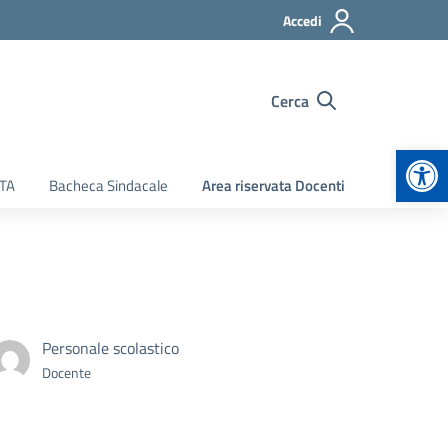
Accedi
Cerca
Apr
ATA
Bacheca Sindacale
Area riservata Docenti
Personale scolastico
Docente