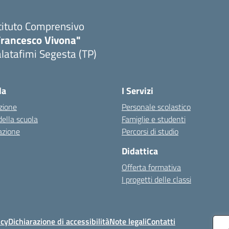
tituto Comprensivo
Francesco Vivona"
latafimi Segesta (TP)
Visita la pagina iniziale della scuola
la
I Servizi
zione
Personale scolastico
della scuola
Famiglie e studenti
azione
Percorsi di studio
Didattica
Offerta formativa
I progetti delle classi
icy
Dichiarazione di accessibilità
Note legali
Contatti