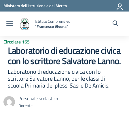
Vai ai contenuti
Vai al menu di navigazione
Vai al footer
Ministero dell'Istruzione e del Merito
Istituto Comprensivo
"Francesco Vivona"
Circolare 165
Laboratorio di educazione civica
con lo scrittore Salvatore Lanno.
Laboratorio di educazione civica con lo
scrittore Salvatore Lanno, per le classi di
scuola Primaria dei plessi Sasi e De Amicis.
Personale scolastico
Docente