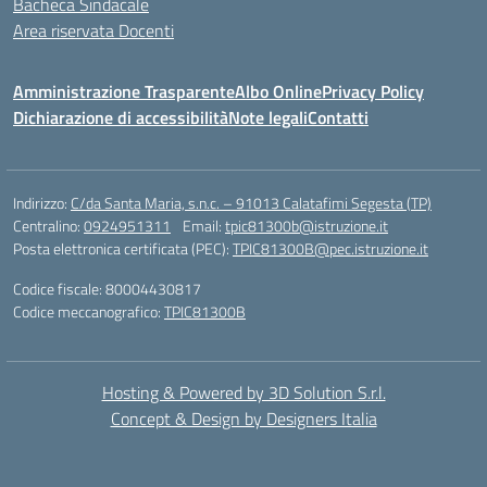
Bacheca Sindacale
Area riservata Docenti
Amministrazione Trasparente
Albo Online
Privacy Policy
Dichiarazione di accessibilità
Note legali
Contatti
Indirizzo:
C/da Santa Maria, s.n.c. – 91013 Calatafimi Segesta (TP)
Centralino:
0924951311
Email:
tpic81300b@istruzione.it
Posta elettronica certificata (PEC):
TPIC81300B@pec.istruzione.it
Codice fiscale: 80004430817
Codice meccanografico:
TPIC81300B
Hosting & Powered by 3D Solution S.r.l.
Concept & Design by Designers Italia