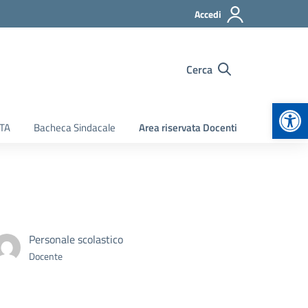
Accedi
Cerca
Apr
ATA
Bacheca Sindacale
Area riservata Docenti
Personale scolastico
Docente