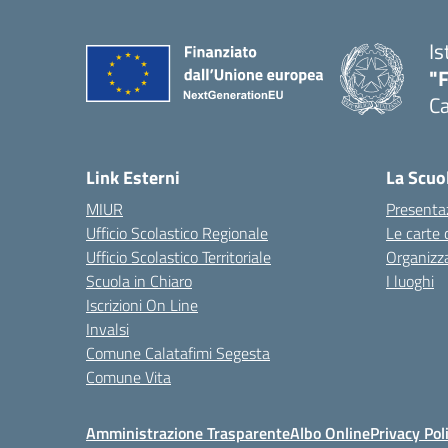
Is
"
Ca
— 
Link Esterni
La Scuo
MIUR
Presenta
Ufficio Scolastico Regionale
Le carte 
Ufficio Scolastico Territoriale
Organizz
Scuola in Chiaro
I luoghi
Iscrizioni On Line
Invalsi
Comune Calatafimi Segesta
Comune Vita
Amministrazione Trasparente
Albo Online
Privacy Pol