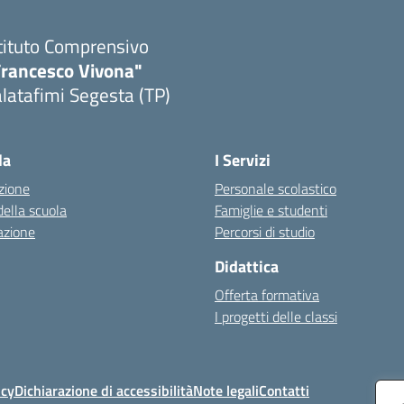
tituto Comprensivo
Francesco Vivona"
latafimi Segesta (TP)
Visita la pagina iniziale della scuola
la
I Servizi
zione
Personale scolastico
della scuola
Famiglie e studenti
azione
Percorsi di studio
Didattica
Offerta formativa
I progetti delle classi
icy
Dichiarazione di accessibilità
Note legali
Contatti