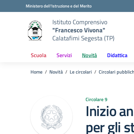
Vai ai contenuti
Vai al menu di navigazione
Vai al footer
Ministero dell'Istruzione e del Merito
Istituto Comprensivo
"Francesco Vivona"
Calatafimi Segesta (TP)
Scuola
Servizi
Novità
Didattica
Home
Novità
Le circolari
Circolari pubblic
Circolare 9
Inizio a
per gli 