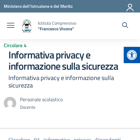
Vai ai contenuti
Vai al menu di navigazione
Vai al footer
Ministero dell'Istruzione e del Merito
Istituto Comprensivo
"Francesco Vivona"
Circolare 4
Apr
Informativa privacy e
informazione sulla sicurezza
Informativa privacy e informazione sulla
sicurezza
Personale scolastico
Docente
Circolare_04_informativa_privacy_dipendenti