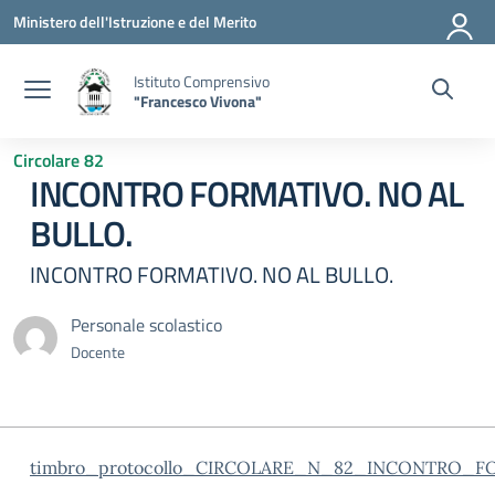
Vai ai contenuti
Vai al menu di navigazione
Vai al footer
Ministero dell'Istruzione e del Merito
Istituto Comprensivo
"Francesco Vivona"
Circolare 82
INCONTRO FORMATIVO. NO AL
BULLO.
INCONTRO FORMATIVO. NO AL BULLO.
Personale scolastico
Docente
timbro_protocollo_CIRCOLARE_N_82_INCONTRO_