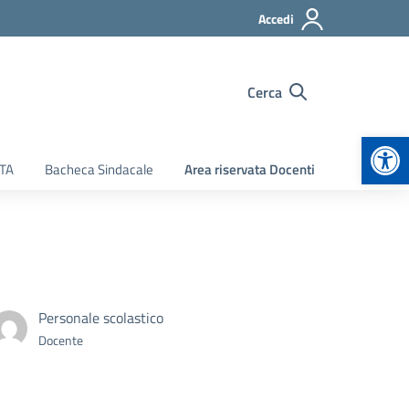
Accedi
Cerca
Apr
ATA
Bacheca Sindacale
Area riservata Docenti
Personale scolastico
Docente