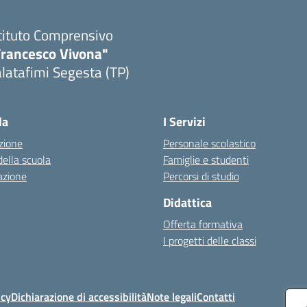
tituto Comprensivo
Francesco Vivona"
latafimi Segesta (TP)
Visita la pagina iniziale della scuola
la
I Servizi
zione
Personale scolastico
della scuola
Famiglie e studenti
azione
Percorsi di studio
Didattica
Offerta formativa
I progetti delle classi
icy
Dichiarazione di accessibilità
Note legali
Contatti