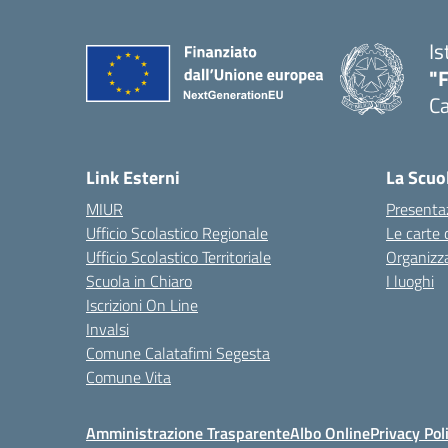
Is
"
Ca
— 
Link Esterni
La Scuo
MIUR
Presenta
Ufficio Scolastico Regionale
Le carte 
Ufficio Scolastico Territoriale
Organizz
Scuola in Chiaro
I luoghi
Iscrizioni On Line
Invalsi
Comune Calatafimi Segesta
Comune Vita
Amministrazione Trasparente
Albo Online
Privacy Pol