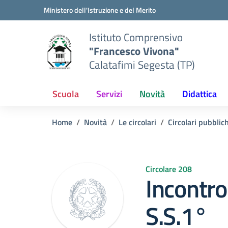
Vai ai contenuti
Vai al menu di navigazione
Vai al footer
Ministero dell'Istruzione e del Merito
Istituto Comprensivo
"Francesco Vivona"
Calatafimi Segesta (TP)
Scuola
Servizi
Novità
Didattica
Home
Novità
Le circolari
Circolari pubblic
Circolare 208
Incontro
S.S.1°