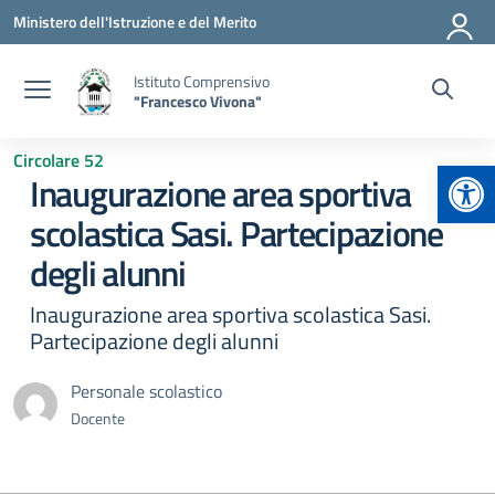
Vai ai contenuti
Vai al menu di navigazione
Vai al footer
Ministero dell'Istruzione e del Merito
Istituto Comprensivo
"Francesco Vivona"
Circolare 52
Apr
Inaugurazione area sportiva
scolastica Sasi. Partecipazione
degli alunni
Inaugurazione area sportiva scolastica Sasi.
Partecipazione degli alunni
Personale scolastico
Docente