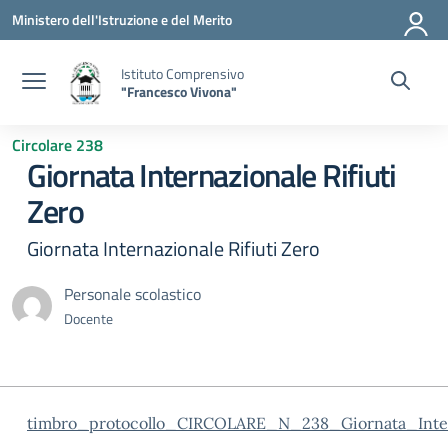
Vai ai contenuti
Vai al menu di navigazione
Vai al footer
Ministero dell'Istruzione e del Merito
Istituto Comprensivo
"Francesco Vivona"
Circolare 238
Giornata Internazionale Rifiuti
Zero
Giornata Internazionale Rifiuti Zero
Personale scolastico
Docente
timbro_protocollo_CIRCOLARE_N_238_Giornata_Inter