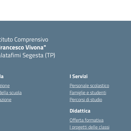
tituto Comprensivo
Francesco Vivona"
latafimi Segesta (TP)
Visita la pagina iniziale della scuola
la
I Servizi
zione
Personale scolastico
della scuola
Famiglie e studenti
azione
Percorsi di studio
Didattica
Offerta formativa
I progetti delle classi