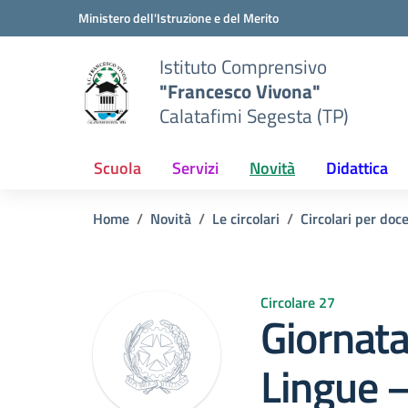
Vai ai contenuti
Vai al menu di navigazione
Vai al footer
Ministero dell'Istruzione e del Merito
Istituto Comprensivo
"Francesco Vivona"
Calatafimi Segesta (TP)
Scuola
Servizi
Novità
Didattica
Home
Novità
Le circolari
Circolari per doc
Circolare 27
Giornata
Lingue 