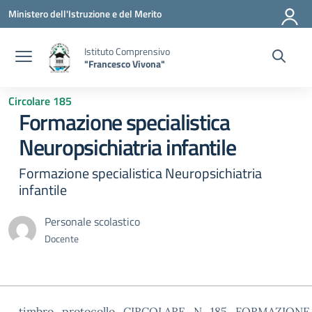
Vai ai contenuti
Vai al menu di navigazione
Vai al footer
Ministero dell'Istruzione e del Merito
Istituto Comprensivo
"Francesco Vivona"
Circolare 185
Formazione specialistica
Neuropsichiatria infantile
Formazione specialistica Neuropsichiatria
infantile
Personale scolastico
Docente
timbro_protocollo_CIRCOLARE_N_185_FORMAZIO