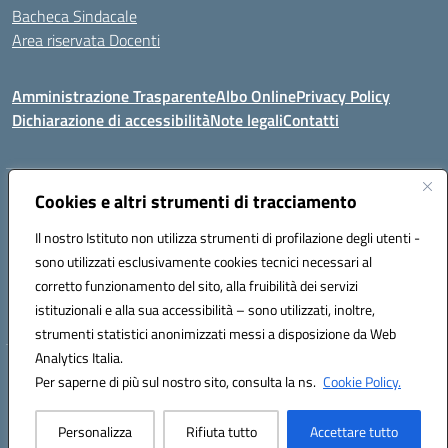
Bacheca Sindacale
Area riservata Docenti
Amministrazione Trasparente
Albo Online
Privacy Policy
Dichiarazione di accessibilità
Note legali
Contatti
Indirizzo:
Cookies e altri strumenti di tracciamento
C/da Santa Maria, s.n.c. – 91013 Calatafimi Segesta (TP)
Centralino:
0924951311
Email:
tpic81300b@istruzione.it
Il nostro Istituto non utilizza strumenti di profilazione degli utenti -
Posta elettronica certificata (PEC):
TPIC81300B@pec.istruzione.it
sono utilizzati esclusivamente cookies tecnici necessari al
Codice fiscale: 80004430817
corretto funzionamento del sito, alla fruibilità dei servizi
Codice meccanografico:
TPIC81300B
istituzionali e alla sua accessibilità – sono utilizzati, inoltre,
strumenti statistici anonimizzati messi a disposizione da Web
Analytics Italia.
Hosting & Powered by 3D Solution S.r.l.
Per saperne di più sul nostro sito, consulta la ns.
Cookie Policy.
Concept & Design by Designers Italia
Personalizza
Rifiuta tutto
Accettare tutto