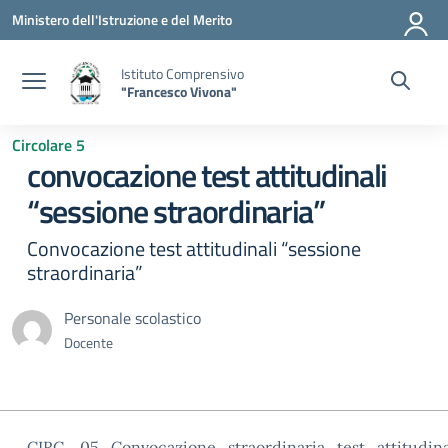
Vai ai contenuti
Vai al menu di navigazione
Vai al footer
Ministero dell'Istruzione e del Merito
Istituto Comprensivo
"Francesco Vivona"
Circolare 5
convocazione test attitudinali
“sessione straordinaria”
Convocazione test attitudinali “sessione
straordinaria”
Personale scolastico
Docente
CIRC._05_Convocazione_straordinaria_test_attitudin