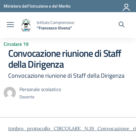
Vai ai contenuti
Vai al menu di navigazione
Vai al footer
Ministero dell'Istruzione e del Merito
Istituto Comprensivo
"Francesco Vivona"
Circolare 19
Convocazione riunione di Staff
della Dirigenza
Convocazione riunione di Staff della Dirigenza
Personale scolastico
Docente
timbro_protocollo_CIRCOLARE_N.19_Convocazione_ri