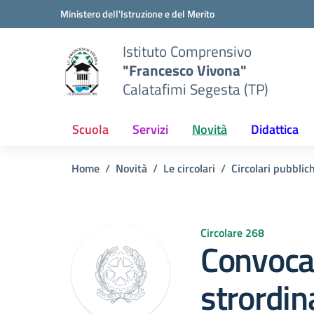
Vai ai contenuti
Vai al menu di navigazione
Vai al footer
Ministero dell'Istruzione e del Merito
Istituto Comprensivo
"Francesco Vivona"
Calatafimi Segesta (TP)
Scuola
Servizi
Novità
Didattica
Home
Novità
Le circolari
Circolari pubblic
Circolare 268
Convoca
strordin