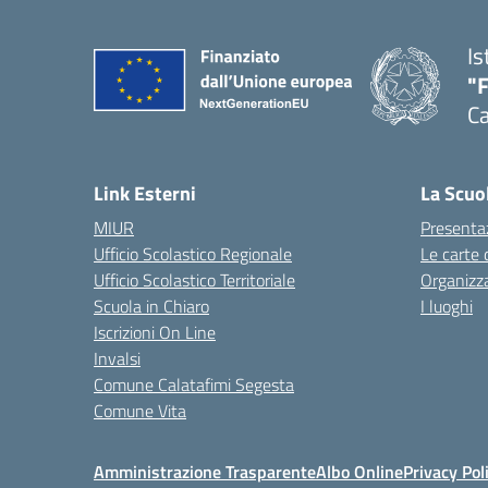
Is
"
Ca
— 
Link Esterni
La Scuo
MIUR
Presenta
Ufficio Scolastico Regionale
Le carte 
Ufficio Scolastico Territoriale
Organizz
Scuola in Chiaro
I luoghi
Iscrizioni On Line
Invalsi
Comune Calatafimi Segesta
Comune Vita
Amministrazione Trasparente
Albo Online
Privacy Pol