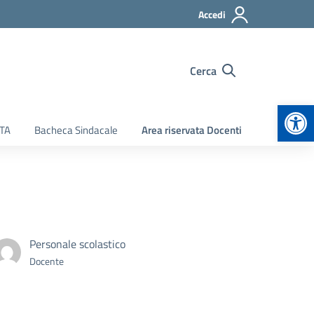
Accedi
Cerca
Apr
ATA
Bacheca Sindacale
Area riservata Docenti
Personale scolastico
Docente