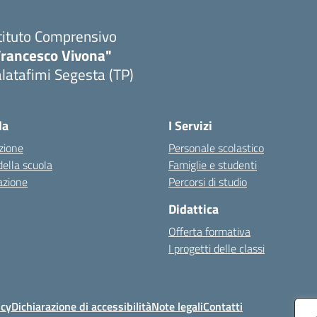
tituto Comprensivo
Francesco Vivona"
latafimi Segesta (TP)
Visita la pagina iniziale della scuola
la
I Servizi
zione
Personale scolastico
della scuola
Famiglie e studenti
azione
Percorsi di studio
Didattica
Offerta formativa
I progetti delle classi
icy
Dichiarazione di accessibilità
Note legali
Contatti