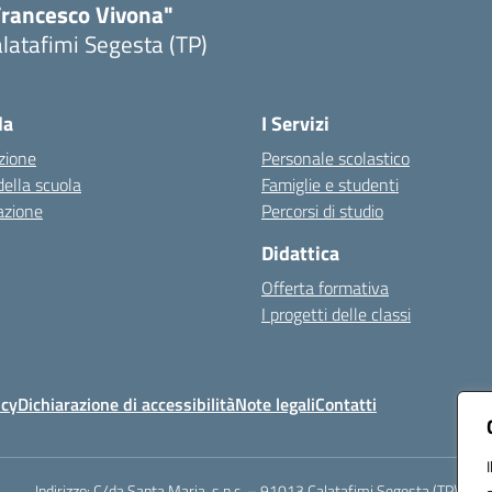
Francesco Vivona"
latafimi Segesta (TP)
Visita la pagina iniziale della scuola
la
I Servizi
zione
Personale scolastico
della scuola
Famiglie e studenti
azione
Percorsi di studio
Didattica
Offerta formativa
I progetti delle classi
icy
Dichiarazione di accessibilità
Note legali
Contatti
Indirizzo:
C/da Santa Maria, s.n.c. – 91013 Calatafimi Segesta (TP)