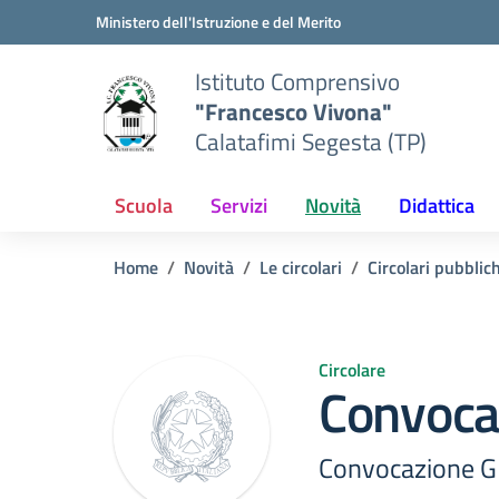
Vai ai contenuti
Vai al menu di navigazione
Vai al footer
Ministero dell'Istruzione e del Merito
Istituto Comprensivo
"Francesco Vivona"
Calatafimi Segesta (TP)
Scuola
Servizi
Novità
Didattica
Home
Novità
Le circolari
Circolari pubblic
Circolare
Convoca
Convocazione 