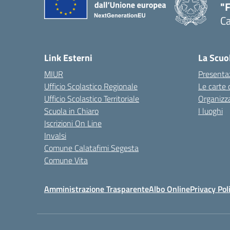
"
Ca
— 
Link Esterni
La Scuo
MIUR
Presenta
Ufficio Scolastico Regionale
Le carte 
Ufficio Scolastico Territoriale
Organizz
Scuola in Chiaro
I luoghi
Iscrizioni On Line
Invalsi
Comune Calatafimi Segesta
Comune Vita
Amministrazione Trasparente
Albo Online
Privacy Pol