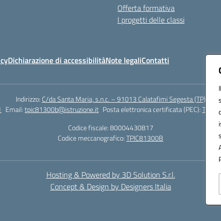
Offerta formativa
I progetti delle classi
icy
Dichiarazione di accessibilità
Note legali
Contatti
Indirizzo:
C/da Santa Maria, s.n.c. – 91013 Calatafimi Segesta (TP)
1
Email:
tpic81300b@istruzione.it
Posta elettronica certificata (PEC):
TPIC8
Codice fiscale: 80004430817
Codice meccanografico:
TPIC81300B
Hosting & Powered by 3D Solution S.r.l.
Concept & Design by Designers Italia