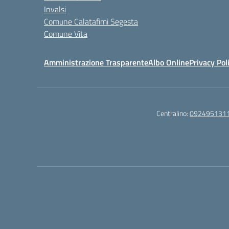
Invalsi
Comune Calatafimi Segesta
Comune Vita
Amministrazione Trasparente
Albo Online
Privacy Pol
Centralino:
092495131