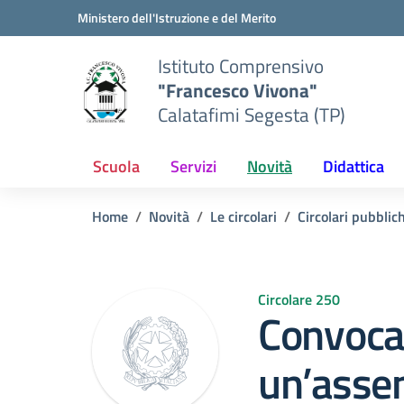
Vai ai contenuti
Vai al menu di navigazione
Vai al footer
Ministero dell'Istruzione e del Merito
Istituto Comprensivo
"Francesco Vivona"
Calatafimi Segesta (TP)
Scuola
Servizi
Novità
Didattica
Home
Novità
Le circolari
Circolari pubblic
Circolare 250
Convoca
un’assem