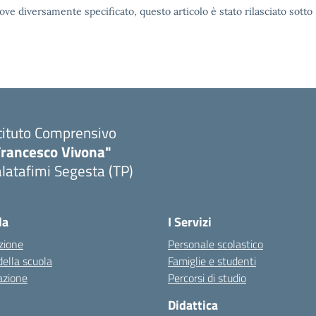
ove diversamente specificato, questo articolo è stato rilasciato sott
tituto Comprensivo
Francesco Vivona"
latafimi Segesta (TP)
Visita la pagina iniziale della scuola
la
I Servizi
zione
Personale scolastico
della scuola
Famiglie e studenti
azione
Percorsi di studio
Didattica