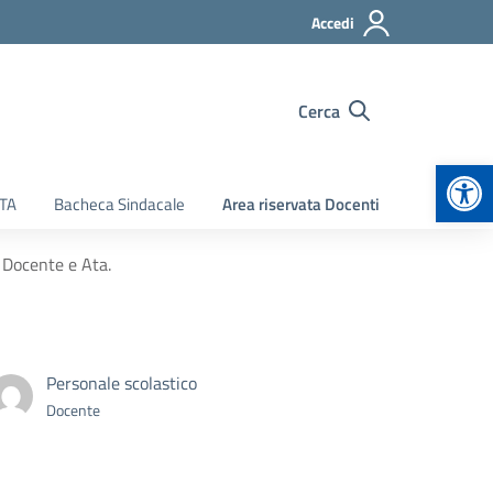
Accedi
Cerca
Apr
ATA
Bacheca Sindacale
Area riservata Docenti
 Docente e Ata.
Personale scolastico
Docente