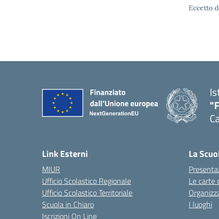
Eccetto d
Is
"
Ca
— 
Link Esterni
La Scuo
MIUR
Presenta
Ufficio Scolastico Regionale
Le carte 
Ufficio Scolastico Territoriale
Organizz
Scuola in Chiaro
I luoghi
Iscrizioni On Line