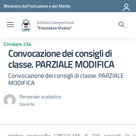
Vai ai contenuti
Vai al menu di navigazione
Vai al footer
Ministero dell'Istruzione e del Merito
Istituto Comprensivo
"Francesco Vivona"
Circolare 234
Convocazione dei consigli di
classe. PARZIALE MODIFICA
Convocazione dei consigli di classe. PARZIALE
MODIFICA
Personale scolastico
Docente
timbro_protocollo_CIRCOLARE_N_234_consigli_di_