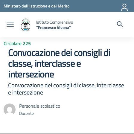
Vai ai contenuti
Vai al menu di navigazione
Vai al footer
Ministero dell'Istruzione e del Merito
Istituto Comprensivo
"Francesco Vivona"
Circolare 225
Convocazione dei consigli di
classe, interclasse e
intersezione
Convocazione dei consigli di classe, interclasse
e intersezione
Personale scolastico
Docente