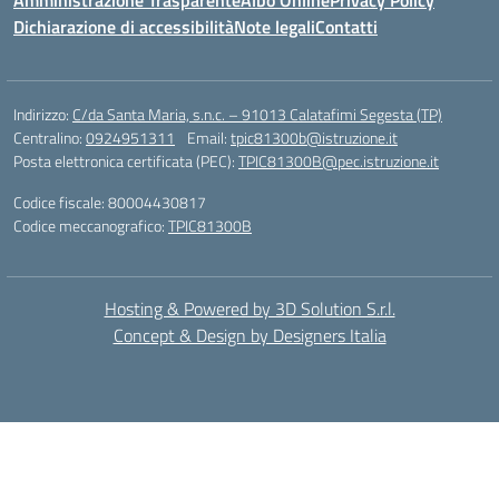
Amministrazione Trasparente
Albo Online
Privacy Policy
Dichiarazione di accessibilità
Note legali
Contatti
Indirizzo:
C/da Santa Maria, s.n.c. – 91013 Calatafimi Segesta (TP)
Centralino:
0924951311
Email:
tpic81300b@istruzione.it
Posta elettronica certificata (PEC):
TPIC81300B@pec.istruzione.it
Codice fiscale: 80004430817
Codice meccanografico:
TPIC81300B
Hosting & Powered by 3D Solution S.r.l.
Concept & Design by Designers Italia