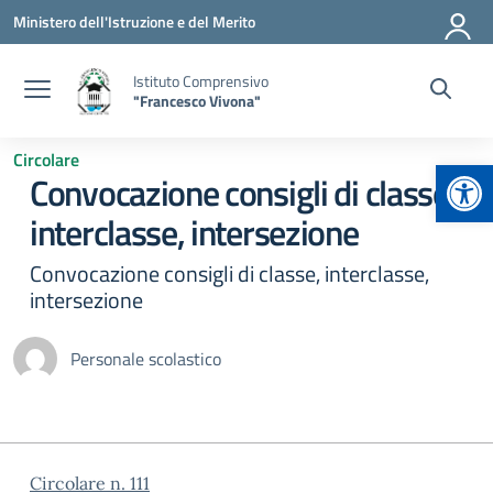
Vai ai contenuti
Vai al menu di navigazione
Vai al footer
Ministero dell'Istruzione e del Merito
Istituto Comprensivo
"Francesco Vivona"
Circolare
Apr
Convocazione consigli di classe,
interclasse, intersezione
Convocazione consigli di classe, interclasse,
intersezione
Personale scolastico
Circolare n. 111