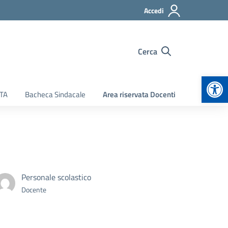
Accedi
Cerca
Apr
ATA
Bacheca Sindacale
Area riservata Docenti
Personale scolastico
Docente