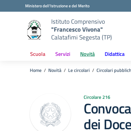
Vai ai contenuti
Vai al menu di navigazione
Vai al footer
Ministero dell'Istruzione e del Merito
Istituto Comprensivo
"Francesco Vivona"
Calatafimi Segesta (TP)
Scuola
Servizi
Novità
Didattica
Home
Novità
Le circolari
Circolari pubblic
Circolare 216
Convocaz
dei Doce