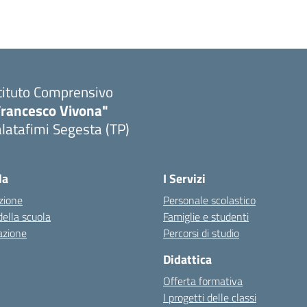
tituto Comprensivo
Francesco Vivona"
latafimi Segesta (TP)
Visita la pagina iniziale della scuola
la
I Servizi
zione
Personale scolastico
della scuola
Famiglie e studenti
azione
Percorsi di studio
Didattica
Offerta formativa
I progetti delle classi