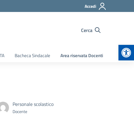
Accedi
Cerca
Apr
ATA
Bacheca Sindacale
Area riservata Docenti
Personale scolastico
Docente