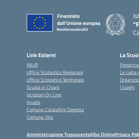
Is
"
Ca
— 
Link Esterni
La Scuo
MIUR
Presenta
Ufficio Scolastico Regionale
Le carte 
Ufficio Scolastico Territoriale
Organizz
Scuola in Chiaro
I luoghi
Iscrizioni On Line
Invalsi
Comune Calatafimi Segesta
Comune Vita
Amministrazione Trasparente
Albo Online
Privacy Pol