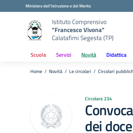
Vai ai contenuti
Vai al menu di navigazione
Vai al footer
Ministero dell'Istruzione e del Merito
Istituto Comprensivo
"Francesco Vivona"
Calatafimi Segesta (TP)
Scuola
Servizi
Novità
Didattica
Home
Novità
Le circolari
Circolari pubblic
Circolare 234
Convocaz
dei doce