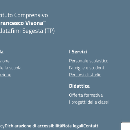
tituto Comprensivo
Francesco Vivona"
latafimi Segesta (TP)
Visita la pagina iniziale della scuola
la
I Servizi
zione
Personale scolastico
della scuola
Famiglie e studenti
azione
Percorsi di studio
Didattica
Offerta formativa
I progetti delle classi
icy
Dichiarazione di accessibilità
Note legali
Contatti