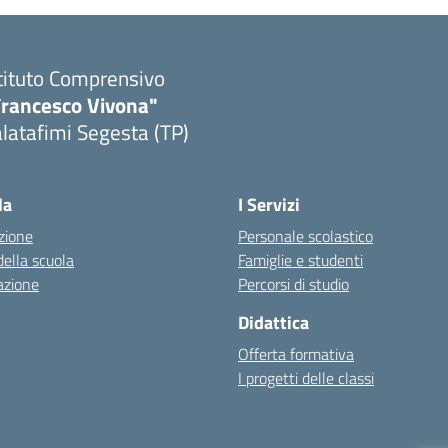
tituto Comprensivo
Francesco Vivona"
latafimi Segesta (TP)
Visita la pagina iniziale della scuola
la
I Servizi
zione
Personale scolastico
della scuola
Famiglie e studenti
azione
Percorsi di studio
Didattica
Offerta formativa
I progetti delle classi