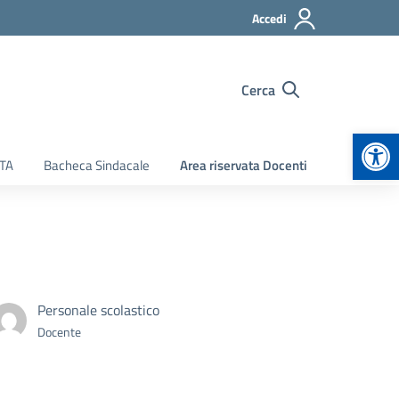
Accedi
Cerca
Apr
ATA
Bacheca Sindacale
Area riservata Docenti
Personale scolastico
Docente