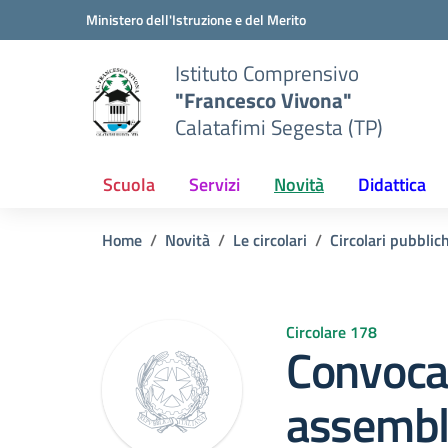
Vai ai contenuti
Vai al menu di navigazione
Vai al footer
Ministero dell'Istruzione e del Merito
Istituto Comprensivo
"Francesco Vivona"
Calatafimi Segesta (TP)
Scuola
Servizi
Novità
Didattica
Home
Novità
Le circolari
Circolari pubblic
Circolare 178
Convoca
assembl