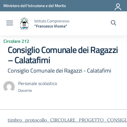
Vai ai contenuti
Vai al menu di navigazione
Vai al footer
Ministero dell'Istruzione e del Merito
Istituto Comprensivo
"Francesco Vivona"
Circolare 212
Consiglio Comunale dei Ragazzi
– Calatafimi
Consiglio Comunale dei Ragazzi - Calatafimi
Personale scolastico
Docente
timbro_protocollo_CIRCOLARE_PROGETTO_CONSI