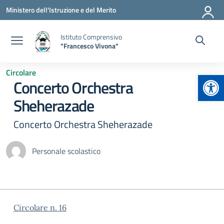
Vai ai contenuti
Vai al menu di navigazione
Vai al footer
Ministero dell'Istruzione e del Merito
Istituto Comprensivo
"Francesco Vivona"
Circolare
Apr
Concerto Orchestra
Sheherazade
Concerto Orchestra Sheherazade
Personale scolastico
Circolare n. 16