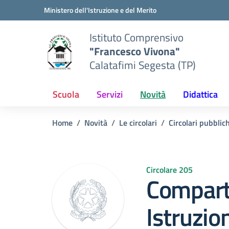
Vai ai contenuti
Vai al menu di navigazione
Vai al footer
Ministero dell'Istruzione e del Merito
Istituto Comprensivo
"Francesco Vivona"
Calatafimi Segesta (TP)
Scuola
Servizi
Novità
Didattica
Home
Novità
Le circolari
Circolari pubblic
Circolare 205
Compart
Istruzio