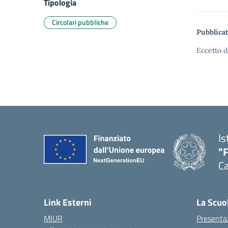
Tipologia
Circolari pubbliche
Pubblicat
Eccetto d
Is
"
Ca
— 
Link Esterni
La Scuo
MIUR
Presenta