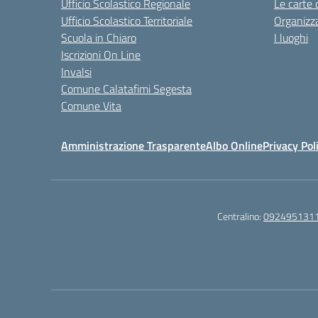
Ufficio Scolastico Regionale
Le carte 
Ufficio Scolastico Territoriale
Organizz
Scuola in Chiaro
I luoghi
Iscrizioni On Line
Invalsi
Comune Calatafimi Segesta
Comune Vita
Amministrazione Trasparente
Albo Online
Privacy Pol
Centralino:
092495131