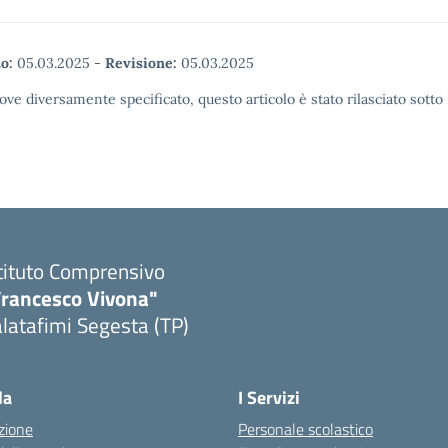
o:
05.03.2025
-
Revisione:
05.03.2025
ove diversamente specificato, questo articolo è stato rilasciato sott
tituto Comprensivo
Francesco Vivona"
latafimi Segesta (TP)
Visita la pagina iniziale della scuola
la
I Servizi
zione
Personale scolastico