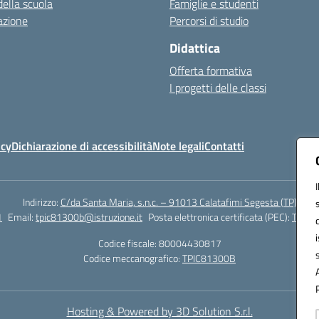
della scuola
Famiglie e studenti
azione
Percorsi di studio
Didattica
Offerta formativa
I progetti delle classi
icy
Dichiarazione di accessibilità
Note legali
Contatti
Indirizzo:
C/da Santa Maria, s.n.c. – 91013 Calatafimi Segesta (TP)
1
Email:
tpic81300b@istruzione.it
Posta elettronica certificata (PEC):
TPIC8
Codice fiscale: 80004430817
Codice meccanografico:
TPIC81300B
Hosting & Powered by 3D Solution S.r.l.