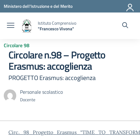
Vai ai contenuti
Vai al menu di navigazione
Vai al footer
Ministero dell'Istruzione e del Merito
Istituto Comprensivo
"Francesco Vivona"
Circolare 98
Circolare n.98 – Progetto
Erasmus: accoglienza
PROGETTO Erasmus: accoglienza
Personale scolastico
Docente
Circ._98_Progetto_Erasmus_“TIME_TO_TRANSFO