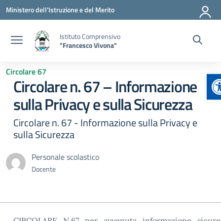
Vai ai contenuti
Vai al menu di navigazione
Vai al footer
Ministero dell'Istruzione e del Merito
Istituto Comprensivo
"Francesco Vivona"
Circolare 67
A
Circolare n. 67 – Informazione
sulla Privacy e sulla Sicurezza
Circolare n. 67 - Informazione sulla Privacy e
sulla Sicurezza
Personale scolastico
Docente
CIRCOLARE_N.67_per_avvenuta_informazione_sicure