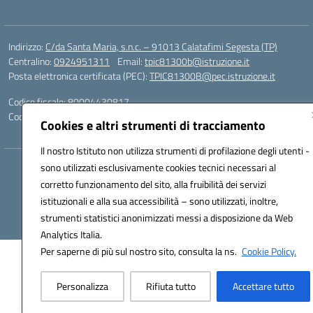
Indirizzo:
C/da Santa Maria, s.n.c. – 91013 Calatafimi Segesta (TP)
Centralino:
0924951311
Email:
tpic81300b@istruzione.it
Posta elettronica certificata (PEC):
TPIC81300B@pec.istruzione.it
Codice fiscale: 80004430817
Codice meccanografico:
TPIC81300B
Cookies e altri strumenti di tracciamento
Il nostro Istituto non utilizza strumenti di profilazione degli utenti -
sono utilizzati esclusivamente cookies tecnici necessari al
Hosting & Powered by 3D Solution S.r.l.
corretto funzionamento del sito, alla fruibilità dei servizi
Concept & Design by Designers Italia
istituzionali e alla sua accessibilità – sono utilizzati, inoltre,
strumenti statistici anonimizzati messi a disposizione da Web
Analytics Italia.
Per saperne di più sul nostro sito, consulta la ns.
Cookie Policy.
Personalizza
Rifiuta tutto
Accettare tutto