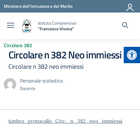
Vai ai contenuti
Vai al menu di navigazione
Vai al footer
Ministero dell'Istruzione e del Merito
Istituto Comprensivo
"Francesco Vivona"
Circolare 382
Apr
Circolare n 382 Neo immiessi
Circolare n 382 neo immiessi
Personale scolastico
Docente
timbro_protocollo_Circ._n_382_neo_immiessi