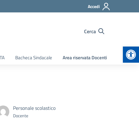
Accedi
Cerca
Apr
ATA
Bacheca Sindacale
Area riservata Docenti
Personale scolastico
Docente