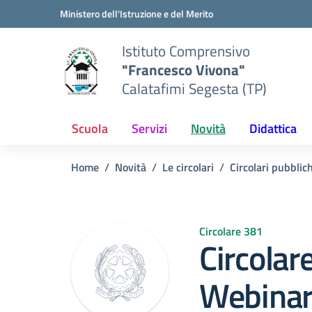
Vai ai contenuti
Vai al menu di navigazione
Vai al footer
Ministero dell'Istruzione e del Merito
Istituto Comprensivo
"Francesco Vivona"
Calatafimi Segesta (TP)
Scuola
Servizi
Novità
Didattica
Home
Novità
Le circolari
Circolari pubblic
Circolare 381
Circolar
Webinar 