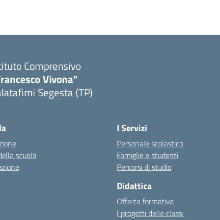
tituto Comprensivo
Francesco Vivona"
latafimi Segesta (TP)
Visita la pagina iniziale della scuola
la
I Servizi
zione
Personale scolastico
della scuola
Famiglie e studenti
azione
Percorsi di studio
Didattica
Offerta formativa
I progetti delle classi